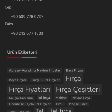
Cep
+90 539 778 0737
Faks
+90 212 677 1303
Ürün Etiketleri
Abrasiv Aşındırıcı Naylon Fırçalar
Baca Fırçası
Fırça
Boya Fırçası
Burgulu Tel Fırçalar
Fırça Çeşitleri
Fırça Fiyatları
kıl fırça
Makine
Kauçuk Kaplama
Naylon Fırça
Ondüle Telli Çelik Tel Fırçalar
Pimli
Pinç Tel Fırça
Tel fırça
Tel
Tabak Tel Fırça