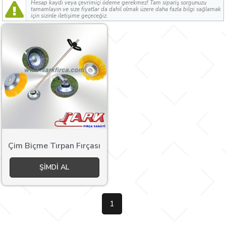
Hesap kaydı veya çevrimiçi ödeme gerekmez! Tam sipariş sorgunuzu
tamamlayın ve size fiyatlar da dahil olmak üzere daha fazla bilgi sağlamak
için sizinle iletişime geçeceğiz.
Çim Biçme Tırpan Fırçası
ŞIMDI AL
1