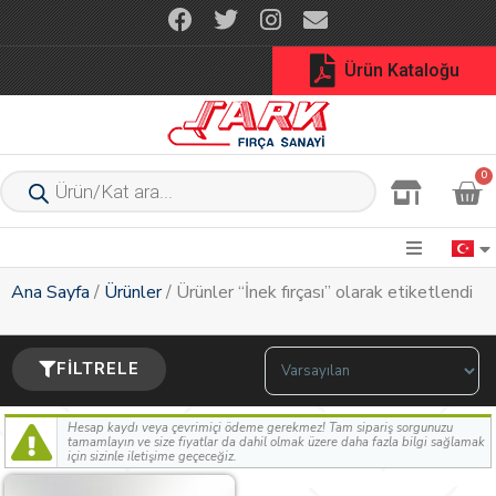
Ürün Kataloğu
0
Ana Sayfa
/
Ürünler
/ Ürünler “İnek fırçası” olarak etiketlendi
Sort Products
FILTRELE
Hesap kaydı veya çevrimiçi ödeme gerekmez! Tam sipariş sorgunuzu
tamamlayın ve size fiyatlar da dahil olmak üzere daha fazla bilgi sağlamak
için sizinle iletişime geçeceğiz.