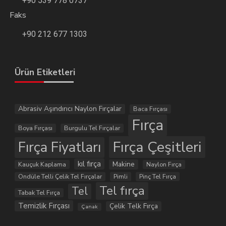
+90 539 778 0737
Faks
+90 212 677 1303
Ürün Etiketleri
Abrasiv Aşındırıcı Naylon Fırçalar
Baca Fırçası
Fırça
Boya Fırçası
Burgulu Tel Fırçalar
Fırça Çeşitleri
Fırça Fiyatları
kıl fırça
Makine
Kauçuk Kaplama
Naylon Fırça
Ondüle Telli Çelik Tel Fırçalar
Pimli
Pinç Tel Fırça
Tel fırça
Tel
Tabak Tel Fırça
Temizlik Fırçası
Çelik Telk Fırça
Çanak