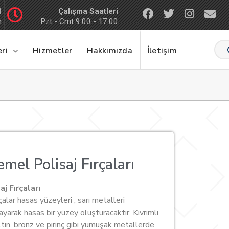
Çalışma Saatleri
1
m
Pzt - Cmt 9:00 - 17:00
ri
Hizmetler
Hakkımızda
İletişim
mel Polisaj Fırçaları
aj Fırçaları
çalar hasas yüzeyleri , sarı metalleri
layarak hasas bir yüzey oluşturacaktır. Kıvrımlı
altın, bronz ve pirinç gibi yumuşak metallerde