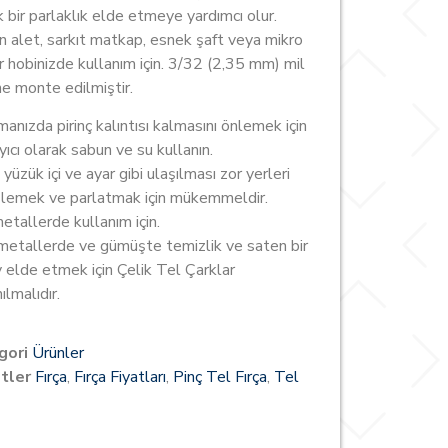
k bir parlaklık elde etmeye yardımcı olur.
 alet, sarkıt matkap, esnek şaft veya mikro
 hobinizde kullanım için. 3/32 (2,35 mm) mil
ne monte edilmiştir.
manızda pirinç kalıntısı kalmasını önlemek için
yıcı olarak sabun ve su kullanın.
, yüzük içi ve ayar gibi ulaşılması zor yerleri
lemek ve parlatmak için mükemmeldir.
metallerde kullanım için.
metallerde ve gümüşte temizlik ve saten bir
 elde etmek için Çelik Tel Çarklar
ılmalıdır.
gori
Ürünler
tler
Fırça
,
Fırça Fiyatları
,
Pinç Tel Fırça
,
Tel