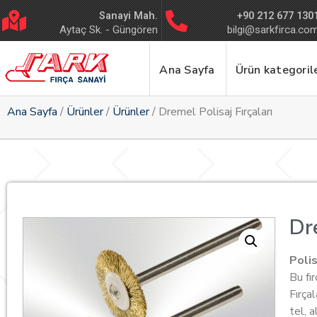
Sanayi Mah.
+90 212 677 130
Aytaç Sk. - Güngören
bilgi@sarkfirca.co
Ana Sayfa
Ürün kategorile
Ana Sayfa
/
Ürünler
/
Ürünler
/ Dremel Polisaj Fırçaları
Dre
Polis
Bu fır
Fırça
tel, 