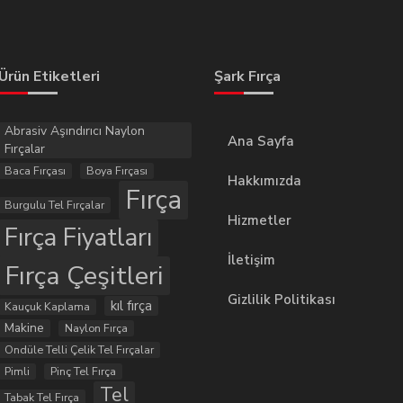
Ürün Etiketleri
Şark Fırça
Abrasiv Aşındırıcı Naylon
Ana Sayfa
Fırçalar
Baca Fırçası
Boya Fırçası
Hakkımızda
Fırça
Burgulu Tel Fırçalar
Hizmetler
Fırça Fiyatları
İletişim
Fırça Çeşitleri
Gizlilik Politikası
kıl fırça
Kauçuk Kaplama
Makine
Naylon Fırça
Ondüle Telli Çelik Tel Fırçalar
Pimli
Pinç Tel Fırça
Tel
Tabak Tel Fırça