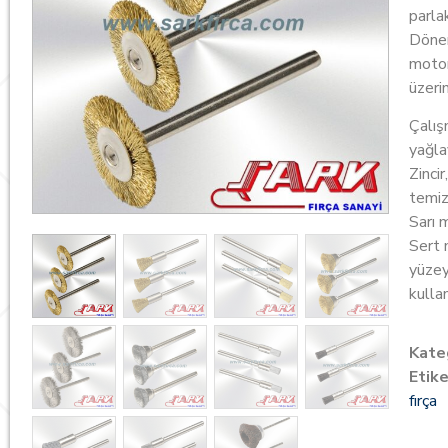
parla
Dönen
motor
üzeri
Çalış
yağla
Zincir
temiz
Sarı 
Sert 
yüzey
kullan
Kate
Etike
fırça